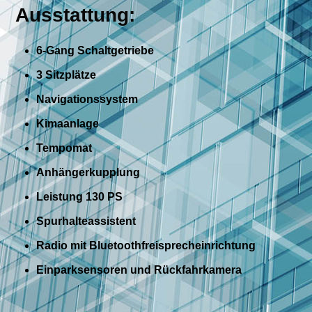
Ausstattung:
6-Gang Schaltgetriebe
3 Sitzplätze
Navigationssystem
Kimaanlage
Tempomat
Anhängerkupplung
Leistung 130 PS
Spurhalteassistent
Radio mit Bluetoothfreisprecheinrichtung
Einparksensoren und Rückfahrkamera