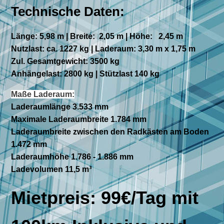
Technische Daten:
Länge: 5,98 m | Breite: 2,05 m | Höhe: 2,45 m
Nutzlast: ca. 1227 kg | Laderaum: 3,30 m x 1,75 m
Zul. Gesamtgewicht: 3500 kg
Anhängelast: 2800 kg | Stützlast 140 kg
Maße Laderaum:
Laderaumlänge 3.533 mm
Maximale Laderaumbreite 1.784 mm
Laderaumbreite zwischen den Radkästen am Boden
1.472 mm
Laderaumhöhe 1.786 - 1.886 mm
Ladevolumen 11,5 m³
Mietpreis: 99€/Tag mit