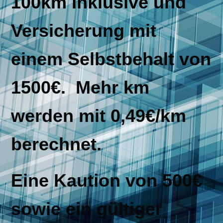
100km Inklusive
und
Versicherung mit
einem Selbstbehalt von
1500€. Mehr km
werden mit 0,49€/km
berechnet.
Eine Kaution von 500€
sowie ein gültiger