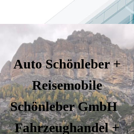
Auto Schönleber +
Reisemobile
Schönleber GmbH
Fahrzeughandel +